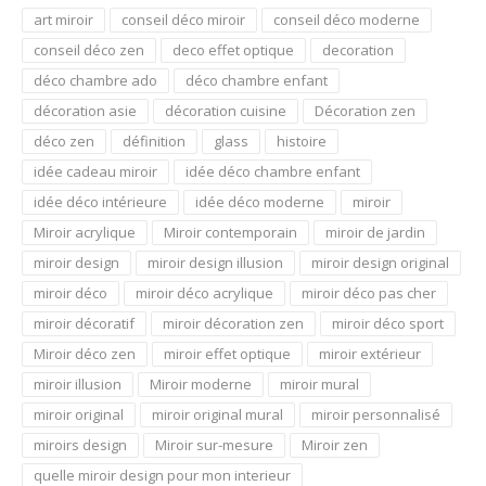
art miroir
conseil déco miroir
conseil déco moderne
conseil déco zen
deco effet optique
decoration
déco chambre ado
déco chambre enfant
décoration asie
décoration cuisine
Décoration zen
déco zen
définition
glass
histoire
idée cadeau miroir
idée déco chambre enfant
idée déco intérieure
idée déco moderne
miroir
Miroir acrylique
Miroir contemporain
miroir de jardin
miroir design
miroir design illusion
miroir design original
miroir déco
miroir déco acrylique
miroir déco pas cher
miroir décoratif
miroir décoration zen
miroir déco sport
Miroir déco zen
miroir effet optique
miroir extérieur
miroir illusion
Miroir moderne
miroir mural
miroir original
miroir original mural
miroir personnalisé
miroirs design
Miroir sur-mesure
Miroir zen
quelle miroir design pour mon interieur