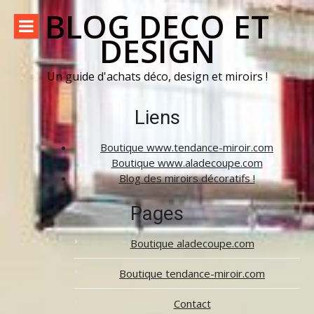
Aller
BLOG DECO ET
au
DESIGN
contenu
Un guide d'achats déco, design et miroirs !
Liens
Boutique www.tendance-miroir.com
Boutique www.aladecoupe.com
Blog des miroirs décoratifs !
Pages
Boutique aladecoupe.com
Boutique tendance-miroir.com
Contact