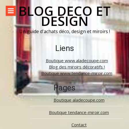
Aller
BLOG DECO ET
au
DESIGN
contenu
Un guide d'achats déco, design et miroirs !
Liens
Boutique www.aladecoupe.com
Blog des miroirs décoratifs !
Boutique www.tendance-miroir.com
Pages
Boutique aladecoupe.com
Boutique tendance-miroir.com
Contact