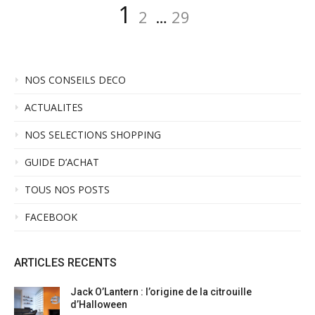
Pagination
Page
Page
Page
1
2
…
29
des
publications
NOS CONSEILS DECO
ACTUALITES
NOS SELECTIONS SHOPPING
GUIDE D’ACHAT
TOUS NOS POSTS
FACEBOOK
ARTICLES RECENTS
Jack O’Lantern : l’origine de la citrouille
d’Halloween