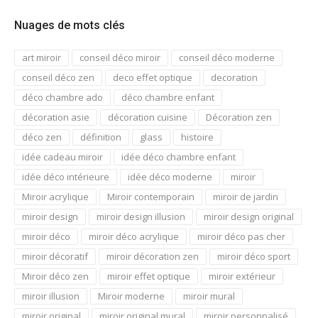
Nuages de mots clés
art miroir
conseil déco miroir
conseil déco moderne
conseil déco zen
deco effet optique
decoration
déco chambre ado
déco chambre enfant
décoration asie
décoration cuisine
Décoration zen
déco zen
définition
glass
histoire
idée cadeau miroir
idée déco chambre enfant
idée déco intérieure
idée déco moderne
miroir
Miroir acrylique
Miroir contemporain
miroir de jardin
miroir design
miroir design illusion
miroir design original
miroir déco
miroir déco acrylique
miroir déco pas cher
miroir décoratif
miroir décoration zen
miroir déco sport
Miroir déco zen
miroir effet optique
miroir extérieur
miroir illusion
Miroir moderne
miroir mural
miroir original
miroir original mural
miroir personnalisé