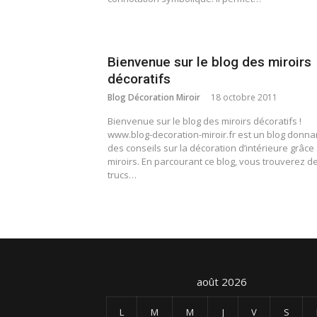
Bienvenue sur le blog des miroirs
décoratifs
Blog Décoration Miroir
18 octobre 2011
Bienvenue sur le blog des miroirs décoratifs !
www.blog-decoration-miroir.fr est un blog donna
des conseils sur la décoration d’intérieure grâce
miroirs. En parcourant ce blog, vous trouverez d
trucs…
août 2026
L
M
M
J
V
S