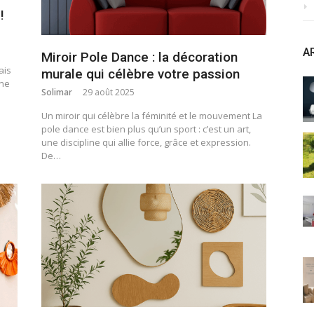
!
A
Miroir Pole Dance : la décoration
ais
murale qui célèbre votre passion
une
Solimar
29 août 2025
Un miroir qui célèbre la féminité et le mouvement La
pole dance est bien plus qu’un sport : c’est un art,
une discipline qui allie force, grâce et expression.
De…