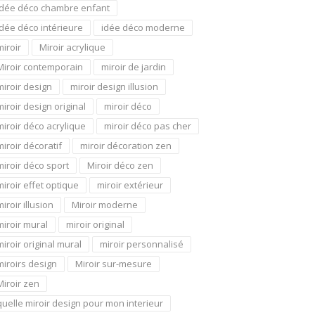
idée déco chambre enfant
idée déco intérieure
idée déco moderne
miroir
Miroir acrylique
Miroir contemporain
miroir de jardin
miroir design
miroir design illusion
miroir design original
miroir déco
miroir déco acrylique
miroir déco pas cher
miroir décoratif
miroir décoration zen
miroir déco sport
Miroir déco zen
miroir effet optique
miroir extérieur
miroir illusion
Miroir moderne
miroir mural
miroir original
miroir original mural
miroir personnalisé
miroirs design
Miroir sur-mesure
Miroir zen
quelle miroir design pour mon interieur