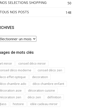
NOS SELECTIONS SHOPPING
50
TOUS NOS POSTS
148
RCHIVES
CHIVES
uages de mots clés
art miroir
conseil déco miroir
conseil déco moderne
conseil déco zen
deco effet optique
decoration
déco chambre ado
déco chambre enfant
décoration asie
décoration cuisine
Décoration zen
déco zen
définition
glass
histoire
idée cadeau miroir