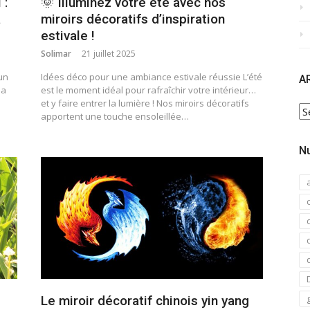
 :
🌞 Illuminez votre été avec nos
a
miroirs décoratifs d’inspiration
estivale !
Solimar
21 juillet 2025
un
Idées déco pour une ambiance estivale réussie L’été
A
ia
est le moment idéal pour rafraîchir votre intérieur…
et y faire entrer la lumière ! Nos miroirs décoratifs
AR
apportent une touche ensoleillée…
N
Le miroir décoratif chinois yin yang