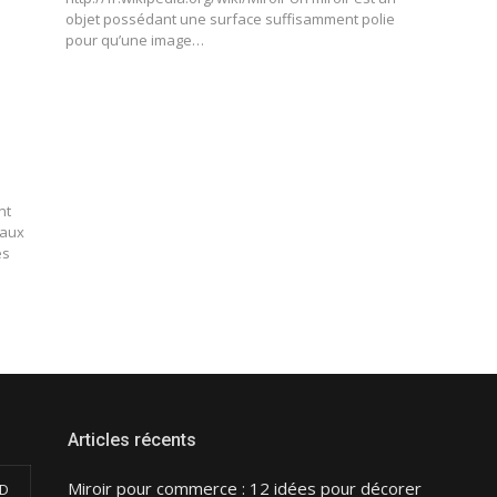
objet possédant une surface suffisamment polie
pour qu’une image…
nt
 aux
es
Articles récents
Miroir pour commerce : 12 idées pour décorer
D