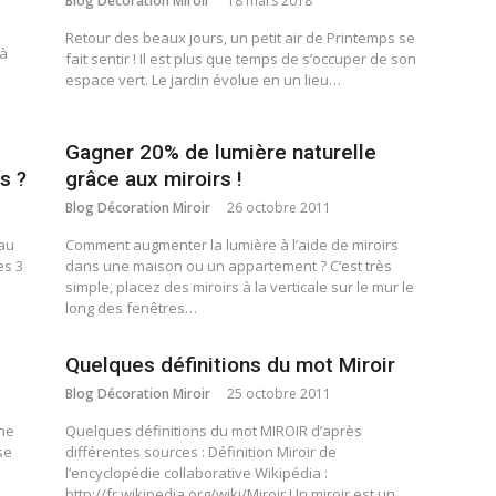
Blog Décoration Miroir
18 mars 2018
Retour des beaux jours, un petit air de Printemps se
 à
fait sentir ! Il est plus que temps de s’occuper de son
espace vert. Le jardin évolue en un lieu…
Gagner 20% de lumière naturelle
s ?
grâce aux miroirs !
Blog Décoration Miroir
26 octobre 2011
eau
Comment augmenter la lumière à l’aide de miroirs
es 3
dans une maison ou un appartement ? C’est très
simple, placez des miroirs à la verticale sur le mur le
long des fenêtres…
Quelques définitions du mot Miroir
Blog Décoration Miroir
25 octobre 2011
une
Quelques définitions du mot MIROIR d’après
se
différentes sources : Définition Miroir de
l’encyclopédie collaborative Wikipédia :
http://fr.wikipedia.org/wiki/Miroir Un miroir est un