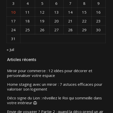
3
4
5
6
7
8
9
10
11
12
13
14
15
16
17
18
19
20
21
22
23
24
25
26
27
28
29
30
31
« Juil
Articles récents
Miroir pour commerce : 12 idées pour décorer et
personnaliser votre espace
Home staging avec un miroir : 7 astuces efficaces pour
valoriser son logement
Déco signe du Lion : réveillez le Roi qui sommeille dans
votre intérieur 🦁
Envie de voyager ? Partie 2 : quand la déco prend un air