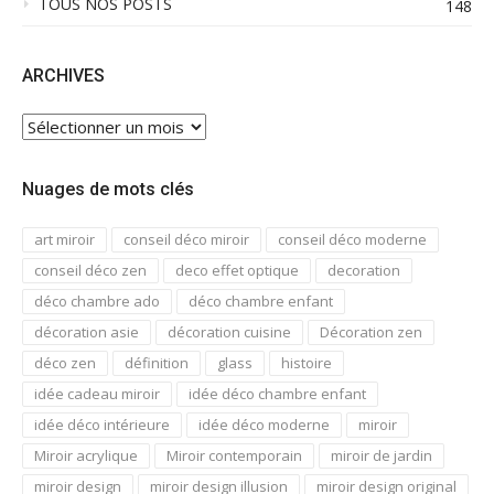
TOUS NOS POSTS
148
ARCHIVES
ARCHIVES
Nuages de mots clés
art miroir
conseil déco miroir
conseil déco moderne
conseil déco zen
deco effet optique
decoration
déco chambre ado
déco chambre enfant
décoration asie
décoration cuisine
Décoration zen
déco zen
définition
glass
histoire
idée cadeau miroir
idée déco chambre enfant
idée déco intérieure
idée déco moderne
miroir
Miroir acrylique
Miroir contemporain
miroir de jardin
miroir design
miroir design illusion
miroir design original