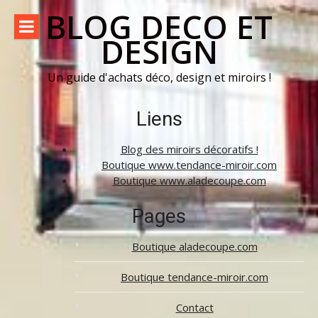
Aller
BLOG DECO ET
au
DESIGN
contenu
Un guide d'achats déco, design et miroirs !
Liens
Blog des miroirs décoratifs !
Boutique www.tendance-miroir.com
Boutique www.aladecoupe.com
Pages
Boutique aladecoupe.com
Boutique tendance-miroir.com
Contact