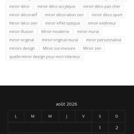
miroir déco
miroir déco acrylique
miroir déco pas cher
miroir décoratif
miroir décoration zen
miroir déco sport
Miroir déco zen
miroir effet optique
miroir extérieur
miroir illusion
Miroir moderne
miroir mural
miroir original
miroir original mural
miroir personnalisé
miroirs design
Miroir sur-mesure
Miroir zen
quelle miroir design pour mon interieur
août 2026
L
M
M
J
V
S
D
1
2