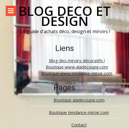
Aller
BLOG DECO ET
au
DESIGN
contenu
Un guide d'achats déco, design et miroirs !
Liens
Blog des miroirs décoratifs !
Boutique www.aladecoupe.com
Boutique www.tendance-miroir.com
Pages
Boutique aladecoupe.com
Boutique tendance-miroir.com
Contact