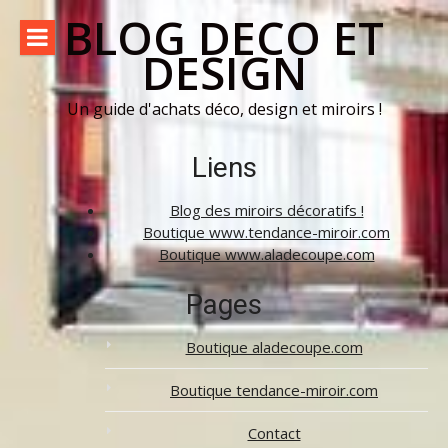
Aller
BLOG DECO ET
au
DESIGN
contenu
Un guide d'achats déco, design et miroirs !
Liens
Blog des miroirs décoratifs !
Boutique www.tendance-miroir.com
Boutique www.aladecoupe.com
Pages
Boutique aladecoupe.com
Boutique tendance-miroir.com
Contact