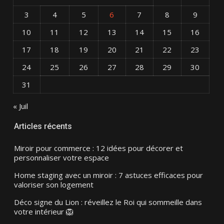
3
4
5
6
7
8
9
10
11
12
13
14
15
16
17
18
19
20
21
22
23
24
25
26
27
28
29
30
31
« Juil
Articles récents
Miroir pour commerce : 12 idées pour décorer et
personnaliser votre espace
Home staging avec un miroir : 7 astuces efficaces pour
valoriser son logement
Déco signe du Lion : réveillez le Roi qui sommeille dans
votre intérieur 🦁