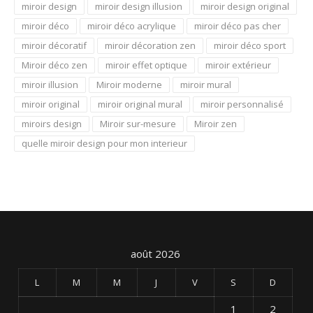
miroir design
miroir design illusion
miroir design original
miroir déco
miroir déco acrylique
miroir déco pas cher
miroir décoratif
miroir décoration zen
miroir déco sport
Miroir déco zen
miroir effet optique
miroir extérieur
miroir illusion
Miroir moderne
miroir mural
miroir original
miroir original mural
miroir personnalisé
miroirs design
Miroir sur-mesure
Miroir zen
quelle miroir design pour mon interieur
août 2026
L
M
M
J
V
S
D
1
2