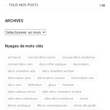
TOUS NOS POSTS
148
ARCHIVES
ARCHIVES
Nuages de mots clés
art miroir
conseil déco miroir
conseil déco moderne
conseil déco zen
deco effet optique
decoration
déco chambre ado
déco chambre enfant
décoration asie
décoration cuisine
Décoration zen
déco zen
définition
glass
histoire
idée cadeau miroir
idée déco chambre enfant
idée déco intérieure
idée déco moderne
miroir
Miroir acrylique
Miroir contemporain
miroir de jardin